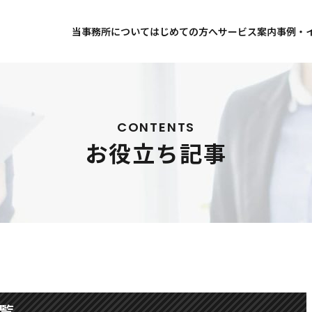
当事務所について
はじめての方へ
サービス案内
事例・
事務所案内
事務所コンセプト
お店で酒を売りたい
お客様
代表プロフィール
料金について
飲食店にお酒を売りたい
解決事
事務所案内
お客様
お役立ち記事
お知ら
アクセス
無料相談について
ネット通販で酒を売りたい
CONTENTS
お役立ち記事
海外からお酒を輸入して国内で売
日本のお酒を海外に輸出したい
洋酒を業者に卸したい
料金について
無料相
全ての種類のお酒を業者に卸した
ビールを業者に卸したい
飲食店にお酒を売りたい
ネット
自分のブランドのお酒を卸したい
覧