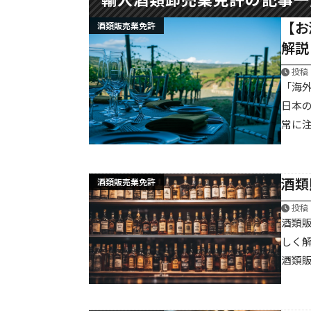
【お
酒類販売業免許
卸売業関係の免許
解説
全ての種類のお酒を業者に卸した
投稿：
自分のブランドのお酒を卸したい
「海
日本
常に注
輸出入関係の免許
海外からお酒を輸入して国内で売
酒類
たい
酒類販売業免許
投稿：
酒類
しく
酒類販
プライバシーポリシー