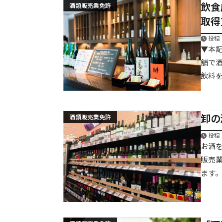
飲食
酒類販売業免許
取得
投稿：
▼本記
舗で
飲料を
卸の
酒類販売業免許
投稿：
お酒
販売
お問合せフォーム
ます。
24時間365日受付