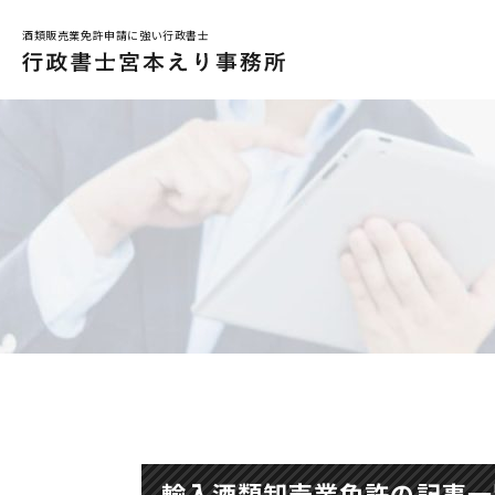
酒類販売業免許申請に強い行政書士
メインメニュー
トップページ
解決事例
お問合せ
はじめての方へ
事務所コンセプト
小売業関係の免許
お店で酒を売りたい
輸入酒類卸売業免許の記事一