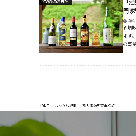
「酒
酒類販売業免許
門家
東京都・神奈川県・埼玉県
投稿：
対応地域
酒類
ます
の事業
HOME
お役立ち記事
輸入酒類卸売業免許