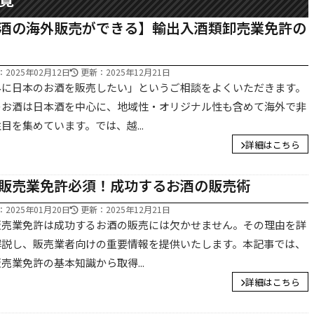
酒の海外販売ができる】輸出入酒類卸売業免許の
い
洋酒を業者に卸したい
ビール
2025年02月12日
更新：2025年12月21日
外に日本のお酒を販売したい」というご相談をよくいただきます。
のお酒は日本酒を中心に、地域性・オリジナル性も含めて海外で非
目を集めています。では、越...
詳細はこちら
り
日本のお酒を海外に輸出したい
販売業免許必須！成功するお酒の販売術
2025年01月20日
更新：2025年12月21日
販売業免許は成功するお酒の販売には欠かせません。その理由を詳
解説し、販売業者向けの重要情報を提供いたします。本記事では、
売業免許の基本知識から取得...
詳細はこちら