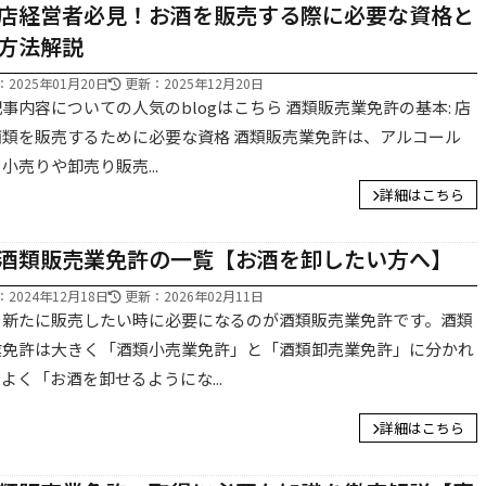
店経営者必見！お酒を販売する際に必要な資格と
方法解説
2025年01月20日
更新：2025年12月20日
事内容についての人気のblogはこちら 酒類販売業免許の基本: 店
お問合せ
酒類を販売するために必要な資格 酒類販売業免許は、アルコール
CONTACT
小売りや卸売り販売...
詳細はこちら
ご質問やご相談がございましたら、お気軽にお問合せください
当事務所の専門スタッフが丁寧に対応いたします。
酒類販売業免許の一覧【お酒を卸したい方へ】
2024年12月18日
更新：2026年02月11日
を新たに販売したい時に必要になるのが酒類販売業免許です。酒類
業免許は大きく「酒類小売業免許」と「酒類卸売業免許」に分かれ
Chatworkから相談する
よく「お酒を卸せるようにな...
コンタクト追加後お問合せ下さい。
詳細はこちら