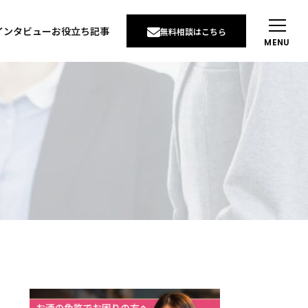
インタビュー
お役立ち記事
無料相談はこちら
MENU
インタビュー
例
インタビュー
せ
りたい
談について
い
通販で酒を売りたい