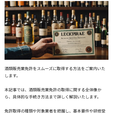
お店で酒を売りたい
飲食店にお酒を売りたい
ネット通販で酒を売りたい
卸売業関係の免許
全ての種類のお酒を業者に卸したい
洋酒を業者に卸したい
ビールを業者に卸したい
自分のブランドのお酒を卸したい
輸出入関係の免許
酒類販売業免許をスムーズに取得する方法をご案内いた
海外からお酒を輸入して国内で売りたい
します。
日本のお酒を海外に輸出したい
本記事では、酒類販売業免許の取得に関する全体像か
ら、具体的な手続き方法まで詳しく解説いたします。
プライバシーポリシー
免許取得の種類や対象業者を把握し、基本要件や研修受