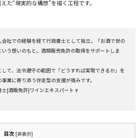
えた“現実的な構想”を描く工程です。
・千葉県を中心に全国オンライン対応
入会社での経験を経て行政書士として独立。「お酒で世の
という想いのもと、酒類販売免許の取得をサポートしま
として、法令遵守の範囲で「どうすれば実現できるか」を
の事業に寄り添う伴走型の支援が強みです。
士|酒販免許|ワインエキスパート🍷
目次
[
非表示
]