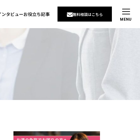
インタビュー
お役立ち記事
無料相談はこちら
MENU
インタビュー
例
インタビュー
せ
りたい
談について
い
通販で酒を売りたい