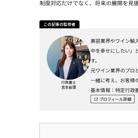
制度対応だけでなく、将来の展開を見据
東京都・神奈川県・埼玉県
この記事の監修者
対応地域
美容業界やワイン輸
中を幸せにしたい」
す。
元ワイン業界のプロ
一緒に考え、お客様
行政書士
宮本絵理
基本情報：特定行政書
プロフィール詳細