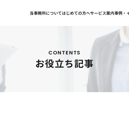
当事務所について
はじめての方へ
サービス案内
事例・
事務所案内
事務所コンセプト
お店で酒を売りたい
お客様
代表プロフィール
料金について
飲食店にお酒を売りたい
解決事
事務所案内
お客様
お役立ち記事
お知ら
アクセス
無料相談について
ネット通販で酒を売りたい
CONTENTS
お役立ち記事
海外からお酒を輸入して国内で売
日本のお酒を海外に輸出したい
洋酒を業者に卸したい
料金について
無料相
全ての種類のお酒を業者に卸した
ビールを業者に卸したい
飲食店にお酒を売りたい
ネット
自分のブランドのお酒を卸したい