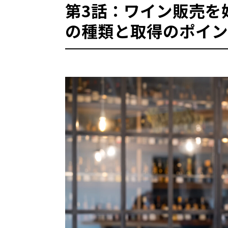
第3話：ワイン販売を
の種類と取得のポイン
卸売業関係の免許
全ての種類のお酒を業者に卸した
自分のブランドのお酒を卸したい
輸出入関係の免許
海外からお酒を輸入して国内で売
たい
プライバシーポリシー