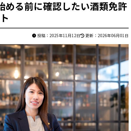
始める前に確認したい酒類免許
ト
い
洋酒を業者に卸したい
ビール
投稿：2025年11月12日
更新：2026年06月01日
り
日本のお酒を海外に輸出したい