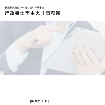
酒類販売業免許申請に強い行政書士
メインメニュー
トップページ
解決事例
お問合せ
はじめての方へ
事務所コンセプト
小売業関係の免許
お店で酒を売りたい
[開業ガイド]