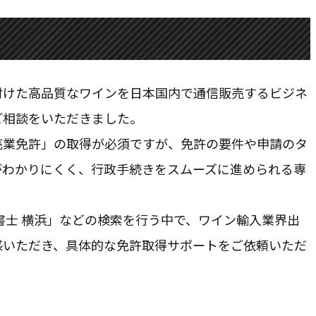
お問合せ
付けた高品質なワインを日本国内で通信販売するビジネ
CONTACT
ご相談をいただきました。
売業免許」の取得が必須ですが、免許の要件や申請のタ
ご質問やご相談がございましたら、お気軽にお問合せください
当事務所の専門スタッフが丁寧に対応いたします。
がわかりにくく、行政手続きをスムーズに進められる専
書士 横浜」などの検索を行う中で、ワイン輸入業界出
Chatworkから相談する
感いただき、具体的な免許取得サポートをご依頼いただ
コンタクト追加後お問合せ下さい。