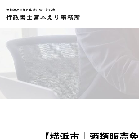
酒類販売業免許申請に強い行政書士
メインメニュー
トップページ
解決事例
お問合せ
はじめての方へ
事務所コンセプト
小売業関係の免許
お店で酒を売りたい
【横浜市｜酒類販売免