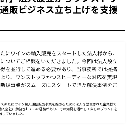
通販ビジネス立ち上げを支援
い
洋酒を業者に卸したい
ビール
新たにワインの輸入販売をスタートした法人様から、
請についてご相談をいただきました。今回は法人設立
り
取得を並行して進める必要があり、当事務所では提携
日本のお酒を海外に輸出したい
により、ワンストップかつスピーディーな対応を実現
の新規事業がスムーズにスタートできた解決事例をご
市にて新たにワイン輸入通信販売事業を始めるために法人を設立された企業様で
輸入会社に勤務されていた経験があり、その知見を活かして自らのブランドを
指していました。