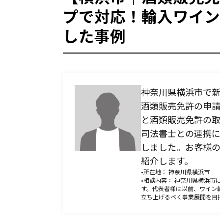
プで対応！輸入ワイン
卸売業関係の免許
した事例
全ての種類のお酒を業者に卸した
自分のブランドのお酒を卸したい
神奈川県横浜市で
輸出入関係の免許
酒類販売免許の申
海外からお酒を輸入して国内で売
と酒類販売免許の
たい
司法書士との連携
しました。お客様
紹介します。
•所在地： 神奈川県横浜市
•相談内容： 神奈川県横浜
プライバシーポリシー
す。代表者様は以前、ワイン
立ち上げるべく事業展開を目