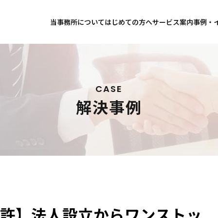
当事務所について
はじめての方へ
サービス案内
事例・
事務所案内
事務所コンセプト
お店で酒を売りたい
お客様
代表プロフィール
料金について
飲食店にお酒を売りたい
解決事
事務所案内
お客様
お役立ち記事
お知ら
アクセス
無料相談について
ネット通販で酒を売りたい
CASE
解決事例
海外からお酒を輸入して国内で売
日本のお酒を海外に輸出したい
洋酒を業者に卸したい
料金について
無料相
全ての種類のお酒を業者に卸した
ビールを業者に卸したい
飲食店にお酒を売りたい
ネット
自分のブランドのお酒を卸したい
許】法人設立からワンストッ