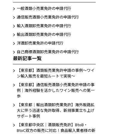
一般酒類小売業免許の申請代行
通信販売酒類小売業免許の申請代行
輸入酒類卸売業免許の申請代行
輸出酒類卸売業免許の申請代行
洋酒卸売業免許の申請代行
自己商標酒類卸売業免許の申請代行
最新記事一覧
。
【東京都】酒類販売業免許申請の事例〜ワイ
ン輸入販売を最短ルートで実現〜
【東京都】通信販売酒類小売業免許申請の事
例｜海外経験を活かしたワイン販売への第一
歩
LINEから相談する
【東京都｜輸出酒類卸売業免許】海外販路拡
友だち追加後お問合せ下さい。
大に伴う迅速な免許取得、新規事業立ち上げ
サポート事例
【東京都中央区｜酒類販売免許】BtoB・
BtoC双方の販売に対応！食品輸入業者様の新