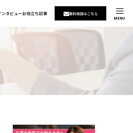
インタビュー
お役立ち記事
無料相談はこちら
MENU
インタビュー
例
インタビュー
せ
りたい
談について
い
通販で酒を売りたい